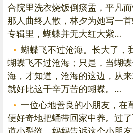
合院里洗衣烧饭倒痰盂，平凡而
那人曲终人散，林夕为她写一首
专辑里，蝴蝶并无大红大紫...
蝴蝶飞不过沧海。长大了，
蝴蝶飞不过沧海；只是，当蝴蝶
海，才知道，沧海的这边，从来
就好比这千辛万苦的蝴蝶。...
一位心地善良的小朋友，在
便好奇地把蛹带回家中养。过了
道小裂缝，妈妈告诉这个小朋友