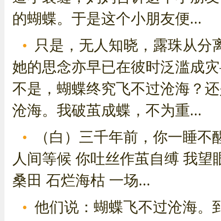
的蝴蝶。于是这个小朋友便...
只是，无人知晓，露珠从分
她的思念亦早已在彼时泛滥成灾
不是，蝴蝶终究飞不过沧海？还
沧海。我破茧成蝶，不为重...
（白）三千年前，你一睡不醒
人间等候 你吐丝作茧自缚 我望
桑田 石烂海枯 一场...
他们说：蝴蝶飞不过沧海。