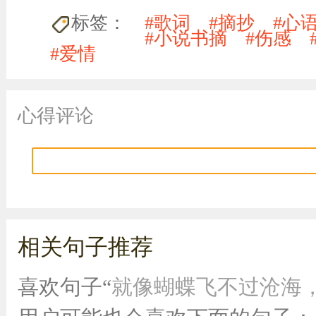
标签：
#歌词
#摘抄
#心
#小说书摘
#伤感
#爱情
心得评论
相关句子推荐
喜欢句子“
就像蝴蝶飞不过沧海