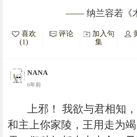
——
纳兰容若
《
喜欢
评论
加入句
(1)
集
NANA
6年前
上邪！ 我欲与君相知
和主上你家陵，王用走为竭