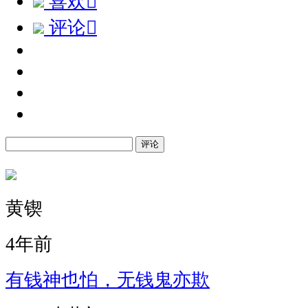
喜欢

评论

评论
黄锲
4年前
有钱神也怕，无钱鬼亦欺