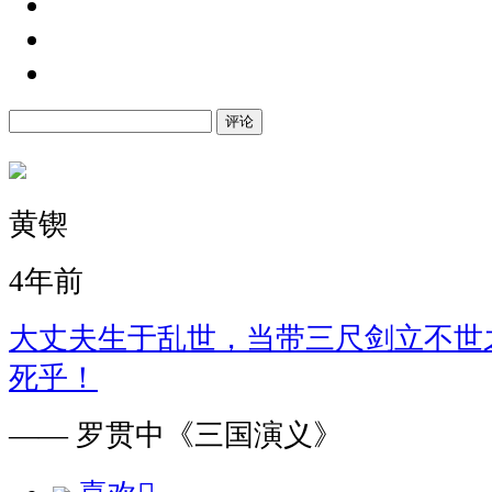
评论
黄锲
4年前
大丈夫生于乱世，当带三尺剑立不世
死乎！
—— 罗贯中《三国演义》