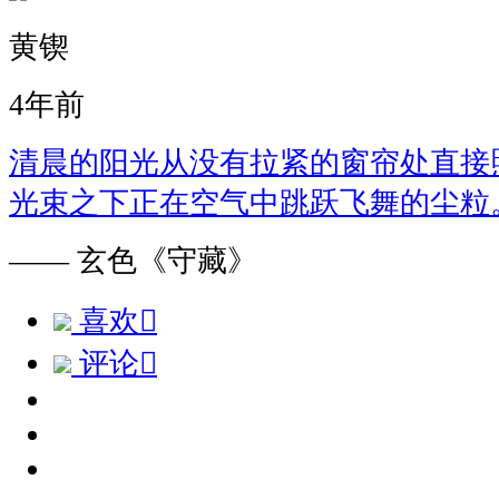
黄锲
4年前
清晨的阳光从没有拉紧的窗帘处直接
光束之下正在空气中跳跃飞舞的尘粒
—— 玄色《守藏》
喜欢

评论
