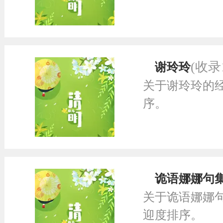
(收录
谢玲玲
关于谢玲玲的
序。
诡语娜娜句
关于诡语娜娜
迎度排序。