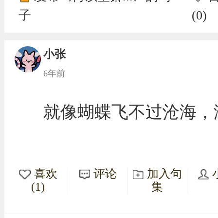
子
(
0
)
小张
6年前
就像蝴蝶飞不过沧海，
喜欢
评论
加入句
(1)
集