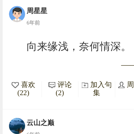
周星星
6年前
向来缘浅，奈何情深。
—
喜欢
评论
加入句
(22)
(2)
集
云山之巅