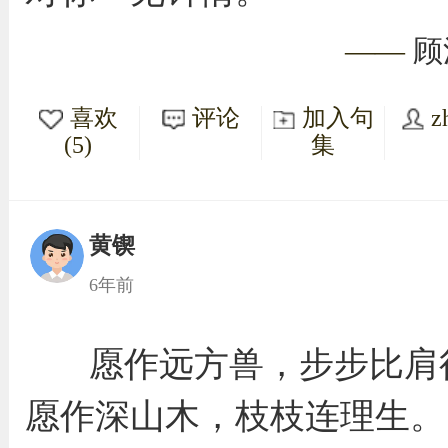
——
顾
喜欢
评论
加入句
z
(5)
集
黄锲
6年前
愿作远方兽，步步比肩
愿作深山木，枝枝连理生。