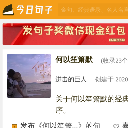
何以笙箫默
(收录23
进击的巨人
创建于 2020-0
关于何以笙箫默的经
序。
发布《何以笙箫...》的句