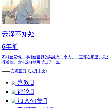
云深不知处
6年前
不相信爱情。却相信世界的某处有一个人。一直等在那里。只
等着他。也许这样就可以过了一生。
——
安妮宝贝
《
八月未央
》
喜欢

评论

加入句集
