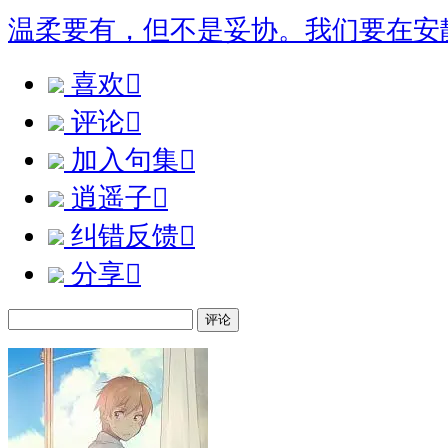
温柔要有，但不是妥协。我们要在安
喜欢

评论

加入句集

逍遥子

纠错反馈

分享

评论