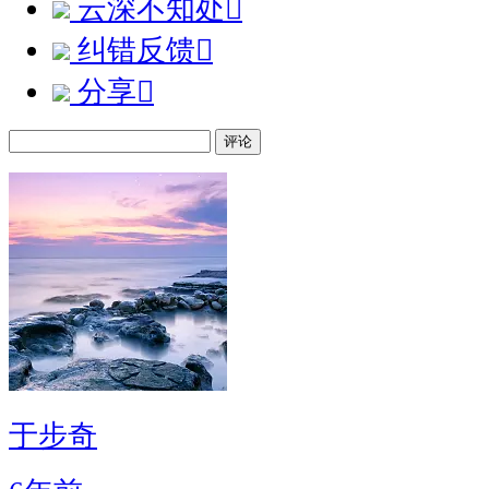
云深不知处

纠错反馈

分享

评论
于步奇