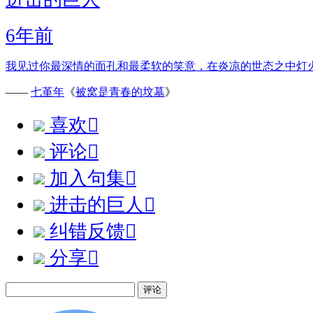
6年前
我见过你最深情的面孔和最柔软的笑意，在炎凉的世态之中灯
——
七堇年
《
被窝是青春的坟墓
》
喜欢

评论

加入句集

进击的巨人

纠错反馈

分享

评论