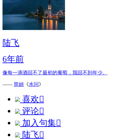
陆飞
6年前
像每一滴酒回不了最初的葡萄，我回不到年少。
——
简媜
《
水问
》
喜欢

评论

加入句集

陆飞
