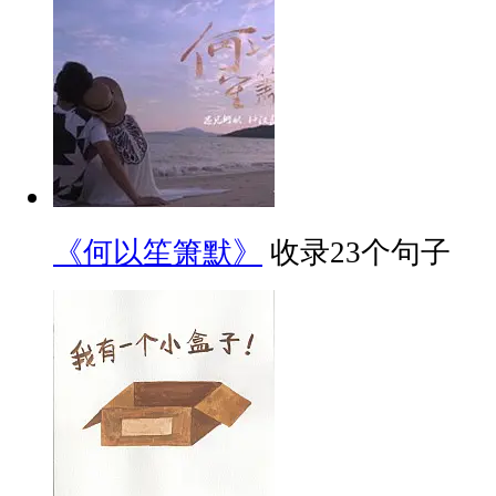
《何以笙箫默》
收录23个句子