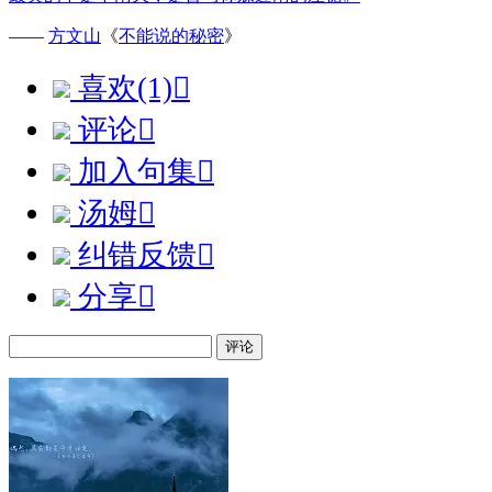
——
方文山
《
不能说的秘密
》
喜欢(1)

评论

加入句集

汤姆

纠错反馈

分享

评论