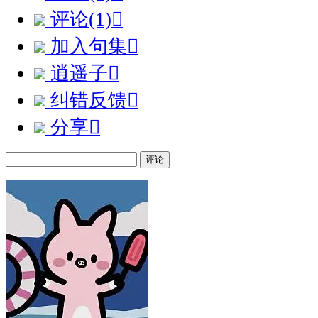
评论(1)

加入句集

逍遥子

纠错反馈

分享

评论