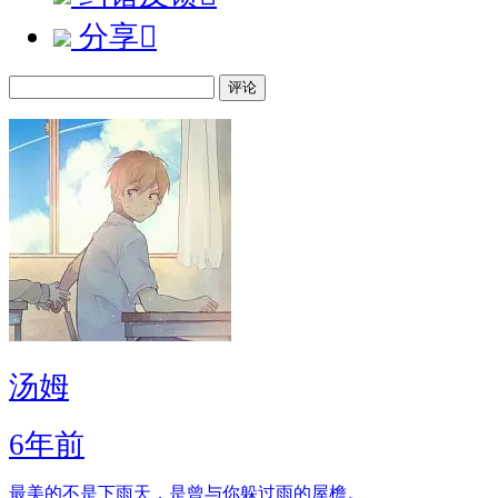
分享

评论
汤姆
6年前
最美的不是下雨天，是曾与你躲过雨的屋檐。