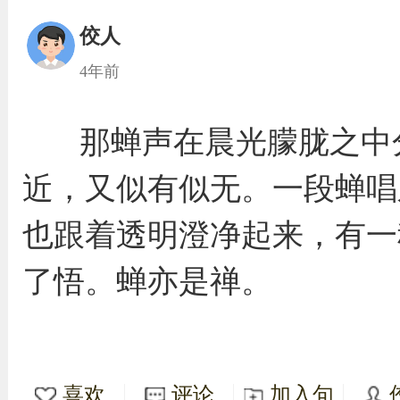
佼人
4年前
那蝉声在晨光朦胧之中
近，又似有似无。一段蝉唱
也跟着透明澄净起来，有一
了悟。蝉亦是禅。
喜欢
评论
加入句