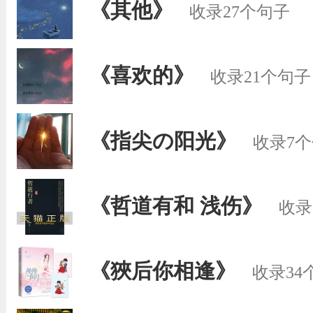
《其他》
收录27个句子
《喜欢的》
收录21个句子
《指尖の阳光》
收录7
《哲道有和 浅伤》
收录
《狹后你相逢》
收录34