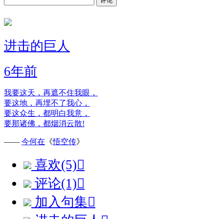
评论
进击的巨人
6年前
我要这天，再遮不住我眼，
要这地，再埋不了我心，
要这众生，都明白我意，
要那诸佛，都烟消云散!
——
今何在
《
悟空传
》
喜欢(5)

评论(1)

加入句集
