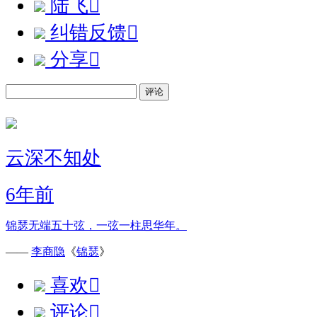
陆飞

纠错反馈

分享

评论
云深不知处
6年前
锦瑟无端五十弦，一弦一柱思华年。
——
李商隐
《
锦瑟
》
喜欢

评论
