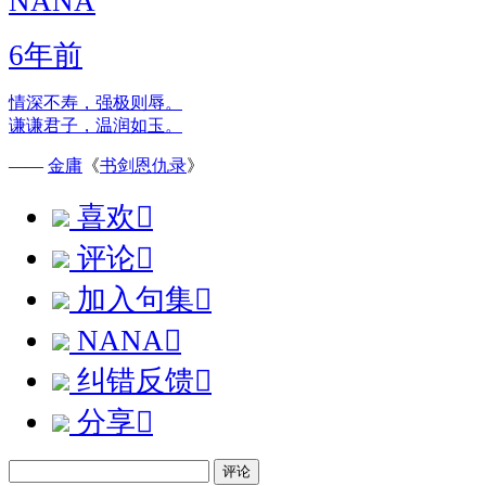
NANA
6年前
情深不寿，强极则辱。
谦谦君子，温润如玉。
——
金庸
《
书剑恩仇录
》
喜欢

评论

加入句集

NANA

纠错反馈

分享

评论