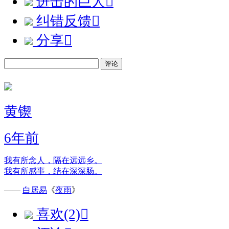
进击的巨人

纠错反馈

分享

评论
黄锲
6年前
我有所念人，隔在远远乡。
我有所感事，结在深深肠。
——
白居易
《
夜雨
》
喜欢(2)
