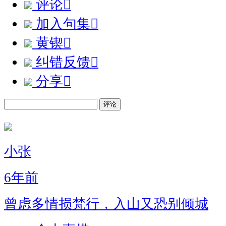
评论

加入句集

黄锲

纠错反馈

分享

评论
小张
6年前
曾虑多情损梵行，入山又恐别倾城