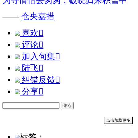
为寻情侣去匆匆，破晓归来积雪中
——
仓央嘉措
喜欢

评论

加入句集

陆飞

纠错反馈

分享

评论
点击加载更多
标签：