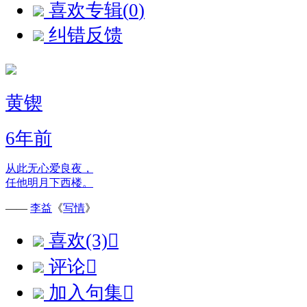
喜欢专辑(
0
)
纠错反馈
黄锲
6年前
从此无心爱良夜，
任他明月下西楼。
——
李益
《
写情
》
喜欢(3)

评论

加入句集
