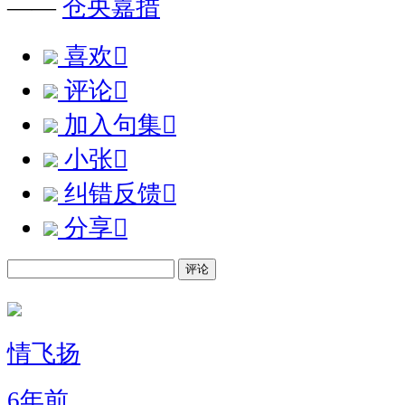
——
仓央嘉措
喜欢

评论

加入句集

小张

纠错反馈

分享

评论
情飞扬
6年前