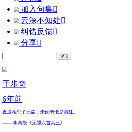
加入句集

云深不知处

纠错反馈

分享

评论
于步奇
6年前
直道相思了无益，未妨惆怅是清狂。
——
李商隐
《
无题六首其三
》