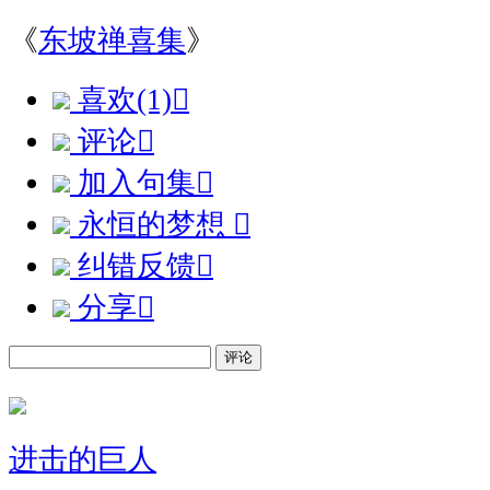
《
东坡禅喜集
》
喜欢(1)

评论

加入句集

永恒的梦想

纠错反馈

分享

评论
进击的巨人