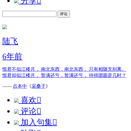
分享

评论
陆飞
6年前
恨君不似江楼月， 南北东西，南北东西， 只有相随无别离。
恨君却似江楼月， 暂满还亏，暂满还亏， 待得团圆是几时？
——
吕本中
《
采桑子
》
喜欢

评论

加入句集
