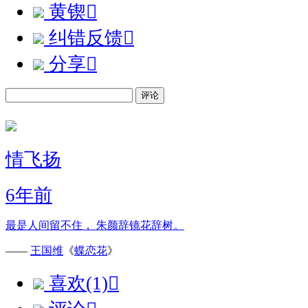
黄锲

纠错反馈

分享

评论
情飞扬
6年前
最是人间留不住， 朱颜辞镜花辞树。
——
王国维
《
蝶恋花
》
喜欢(1)
