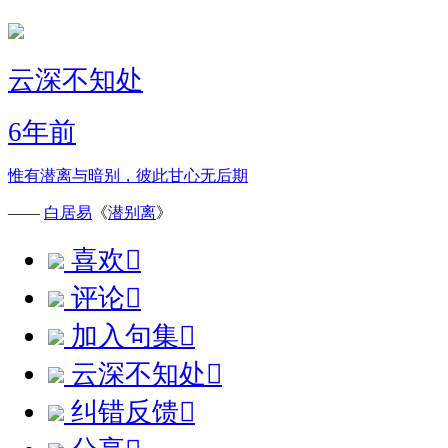
云深不知处
6年前
惟有潜离与暗别，彼此甘心无后期
——
白居易
《
潜别离
》
喜欢

评论

加入句集

云深不知处

纠错反馈
