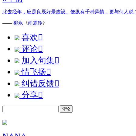
此去经年，应是良辰好景虚设。便纵有千种风情，更与何人说
——
柳永
《
雨霖铃
》
喜欢

评论

加入句集

情飞扬

纠错反馈

分享

评论