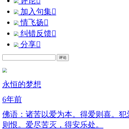
评论

加入句集

情飞扬

纠错反馈

分享

评论
永恒的梦想
6年前
佛语：诸苦以爱为本。得爱则喜。犯
则恨。爱尽苦灭，得安乐处。