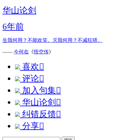
华山论剑
6年前
生我何用？不能欢笑。灭我何用？不减狂骄。
——
今何在
《
悟空传
》
喜欢

评论

加入句集

华山论剑

纠错反馈

分享
