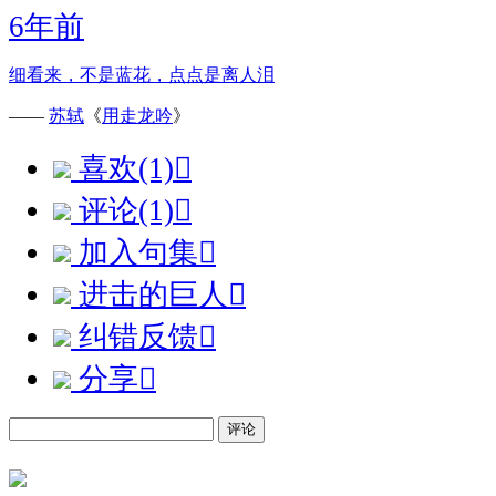
6年前
细看来，不是蓝花，点点是离人泪
——
苏轼
《
用走龙吟
》
喜欢(1)

评论(1)

加入句集

进击的巨人

纠错反馈

分享

评论