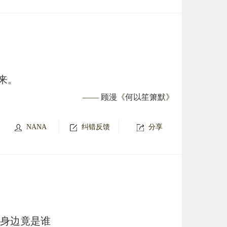
来。
——
顾漫
《
何以笙箫默
》
NANA
纠错反馈
分享
开身边竟是谁