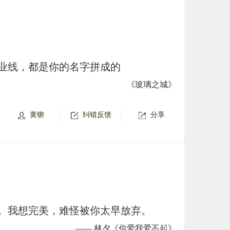
业线，都是你的名字拼成的
《
玻璃之城
》
黄锲
纠错反馈
分享
。我想完美，难怪被你太早放弃。
——
林夕
《
你爱我爱不起
》