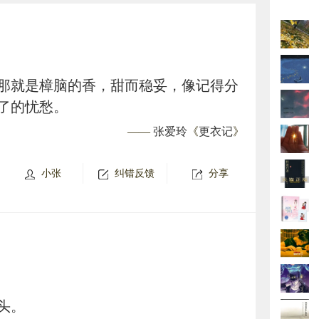
那就是樟脑的香，甜而稳妥，像记得分
了的忧愁。
——
张爱玲
《
更衣记
》
小张
纠错反馈
分享
头。