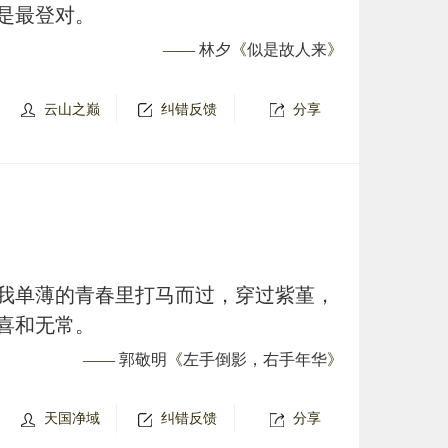
是最登对。
——
林夕
《
似是故人来
》
云山之巅
纠错反馈
分享
我单薄的青春里打马而过，穿过紫堇，
喜和无常。
——
郭敬明
《
左手倒影，右手年华
》
天国净域
纠错反馈
分享