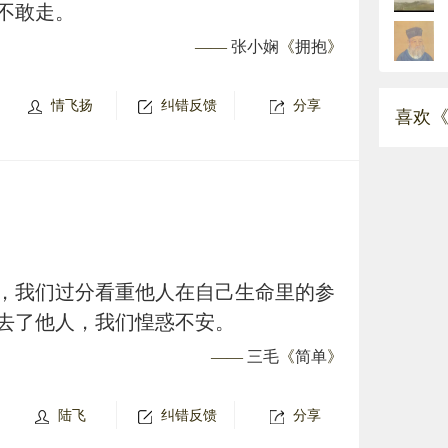
不敢走。
——
张小娴
《
拥抱
》
情飞扬
纠错反馈
分享
喜欢《
，我们过分看重他人在自己生命里的参
去了他人，我们惶惑不安。
——
三毛
《
简单
》
陆飞
纠错反馈
分享