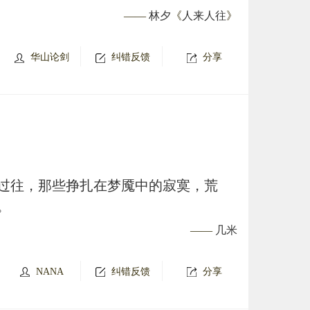
——
林夕
《
人来人往
》
华山论剑
纠错反馈
分享
过往，那些挣扎在梦魇中的寂寞，荒
。
——
几米
NANA
纠错反馈
分享