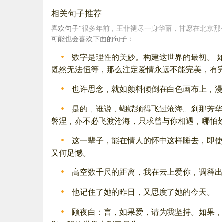
相关句子推荐
喜欢句子“
很多年前，王菲褪尽一身华丽，甘愿在北京那个
可能也会喜欢下面的句子：
数字是理性的美妙。构建这世界的最初。 如
既然无法恒等，那么注定爱情永远不能完美，有完满
也许思念，就如颜料倾倒在白色画布上，
是的，谁说，蝴蝶须得飞过沧海。刹那芳华
磐涅，亦不必飞渡沧海，只求曾与你相遇，哪怕翅断
这一辈子，能在情人的怀中这样睡去，即
又何足憾。
高空数千尺的距离，我在云上爱你，调释
他记住了她的昨日，又思度了她的今天。
顾夜白：言，如果爱，请为我坚持。如果