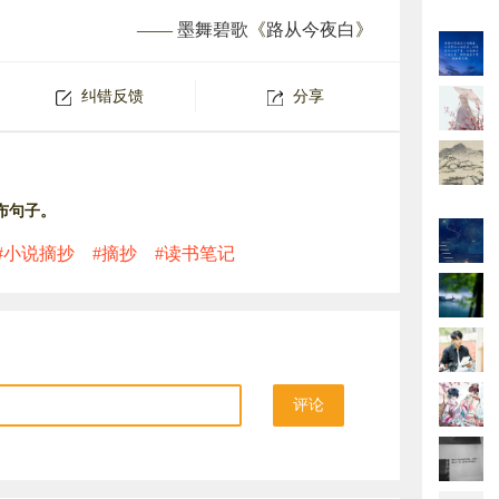
——
墨舞碧歌
《
路从今夜白
》
纠错反馈
分享
布句子。
#小说摘抄
#摘抄
#读书笔记
评论