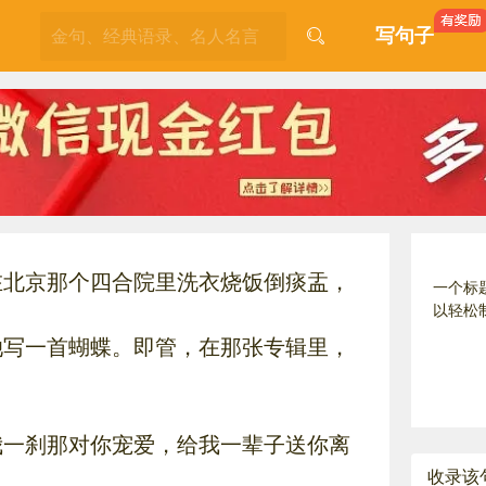
写句子
在北京那个四合院里洗衣烧饭倒痰盂，
一个标
以轻松
她写一首蝴蝶。即管，在那张专辑里，
我一刹那对你宠爱，给我一辈子送你离
收录该