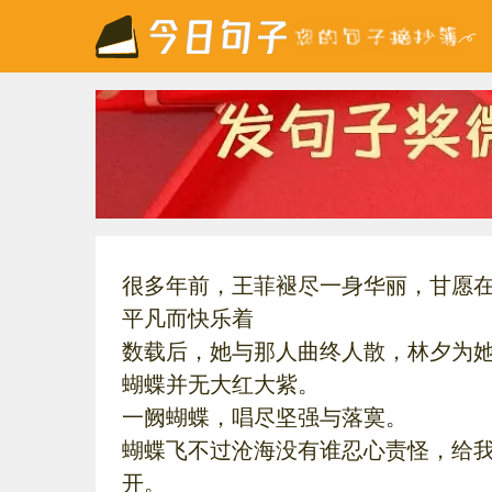
很多年前，王菲褪尽一身华丽，甘愿
平凡而快乐着
数载后，她与那人曲终人散，林夕为
蝴蝶并无大红大紫。
一阙蝴蝶，唱尽坚强与落寞。
蝴蝶飞不过沧海没有谁忍心责怪，给
开。