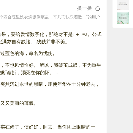
换一换
四合院里洗衣烧饭倒痰盂，平凡而快乐着数...
”的用户
果，要给爱情数字化，那绝对不是1＋1=2。公式
亦自有缺陷。 残缺并非不美。...
漫过蓝色的海，命名为忧伤。
，不也风情恰好。 所以，我破茧成蝶，不为重生
命折，溺死在你的怀。...
使突然沉进永世的黑暗，即使年华在十分钟老去，
出又又美丽的薄氧。
，实在倦了，便好好，睡去。当你闭上眼睛的一