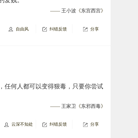
的爱贱。
——
王小波
《
东宫西宫
》
自由风
纠错反馈
分享
，任何人都可以变得狠毒，只要你尝试
——
王家卫
《
东邪西毒
》
云深不知处
纠错反馈
分享