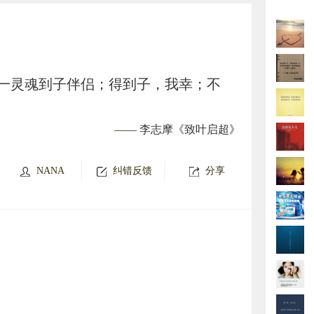
一灵魂到子伴侣；得到子，我幸；不
——
李志摩
《
致叶启超
》
NANA
纠错反馈
分享