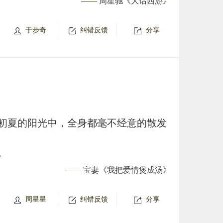
——
周星驰
《
大话西游
》
于步奇
纠错反馈
分享
初夏的阳光中，全身都毫不经意的散发
。
——
宝妻
《
我把爱情煲成汤
》
周星星
纠错反馈
分享