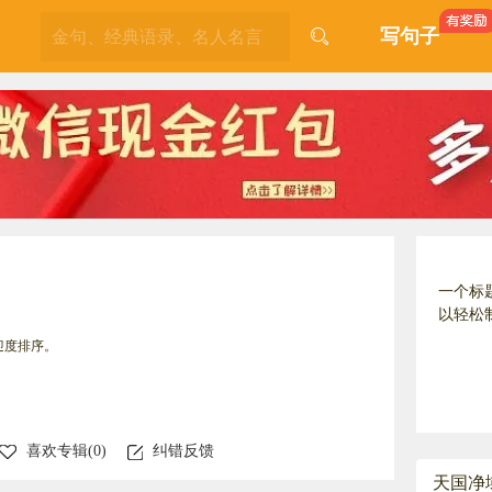
写句子
一个标
以轻松
迎度排序。
喜欢专辑(
0
)
纠错反馈
天国净