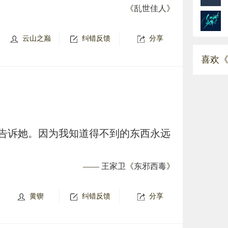
《
乱世佳人
》
云山之巅
纠错反馈
分享
喜欢《
告诉她。因为我知道得不到的东西永远
——
王家卫
《
东邪西毒
》
黄锲
纠错反馈
分享