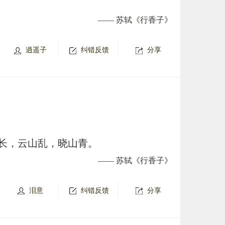
——
苏轼
《
行香子
》
逍遥子
纠错反馈
分享
长，云山乱，晓山青。
——
苏轼
《
行香子
》
泪意
纠错反馈
分享