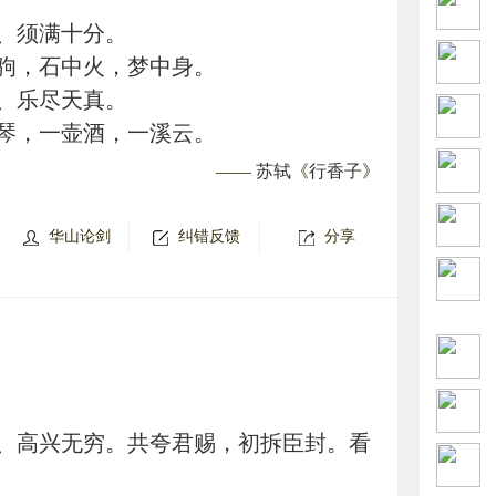
、须满十分。
驹，石中火，梦中身。
、乐尽天真。
琴，一壶酒，一溪云。
——
苏轼
《
行香子
》
华山论剑
纠错反馈
分享
、高兴无穷。共夸君赐，初拆臣封。看