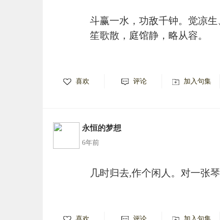
斗赢一水，功敌千钟。觉凉生
笙歌散，庭馆静，略从容。
喜欢
评论
加入句集
永恒的梦想
6年前
几时归去,作个闲人。对一张
喜欢
评论
加入句集