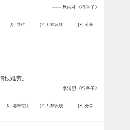
——
晁端礼
《
行香子
》
野稚
纠错反馈
分享
情恨难穷。
——
李清照
《
行香子
》
那些过往
纠错反馈
分享