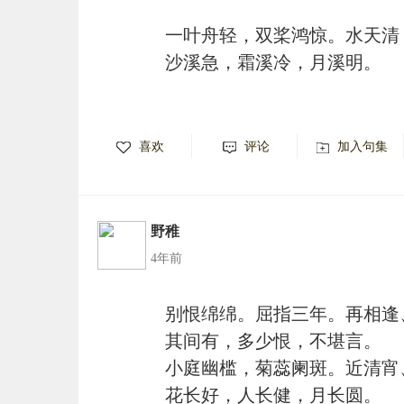
一叶舟轻，双桨鸿惊。水天清
沙溪急，霜溪冷，月溪明。
喜欢
评论
加入句集
野稚
4年前
别恨绵绵。屈指三年。再相逢
其间有，多少恨，不堪言。
小庭幽槛，菊蕊阑斑。近清宵
花长好，人长健，月长圆。