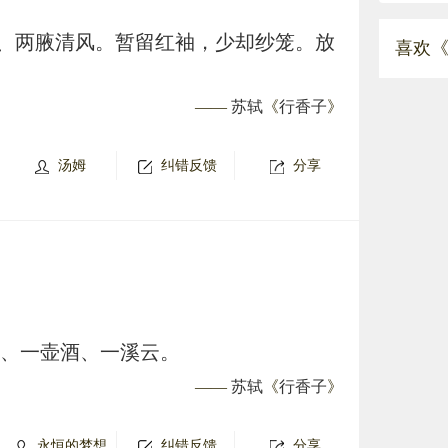
、两腋清风。暂留红袖，少却纱笼。放
喜欢《
——
苏轼
《
行香子
》
汤姆
纠错反馈
分享
琴、一壶酒、一溪云。
——
苏轼
《
行香子
》
永恒的梦想
纠错反馈
分享