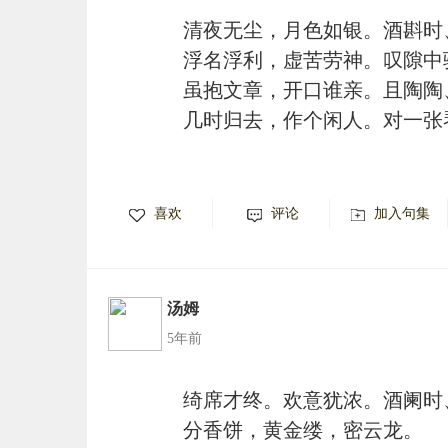
清夜无尘，月色如银。酒斟时
浮名浮利，虚苦劳神。叹隙中
虽抱文章，开口谁亲。且陶陶
几时归去，作个闲人。对一张
喜欢
评论
加入句集
汤姆
5年前
绮席才终。欢意犹浓。酒阑时
分香饼，黄金缕，密云龙。