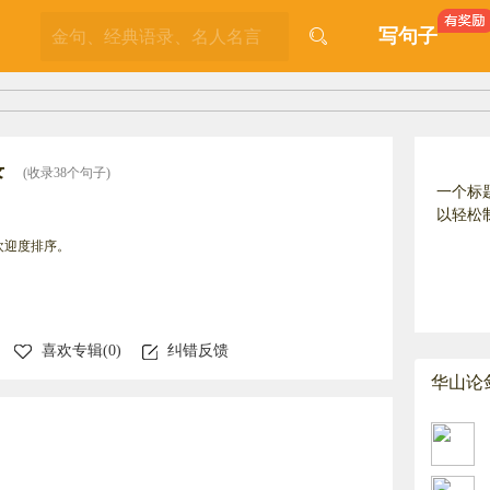
写句子
录
(收录38个句子)
一个标
以轻松
欢迎度排序。
喜欢专辑(
0
)
纠错反馈
华山论