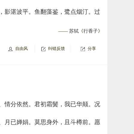
，影湛波平。鱼翻藻鉴，鹭点烟汀。过
——
苏轼
《
行香子
》
自由风
纠错反馈
分享
、情分依然。君初霜鬓，我已华颠。况
、月已婵娟。莫思身外，且斗樽前。愿