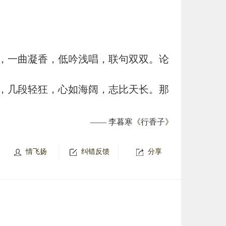
，一曲凝香，低吟浅唱，联句双双。论
，几段轻狂，心如海阔，志比天长。那
——
李暮寒
《
行香子
》
情飞扬
纠错反馈
分享