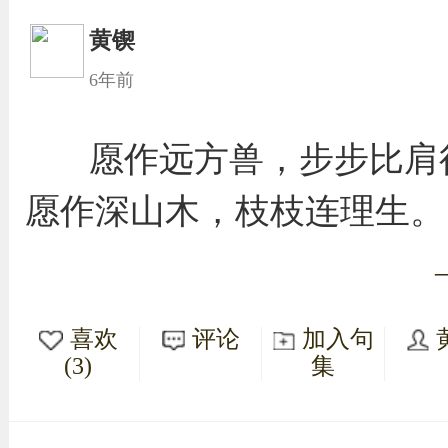
黄锲
6年前
愿作远方兽，步步比肩
愿作深山木，枝枝连理生。
喜欢
评论
加入句
(3)
集