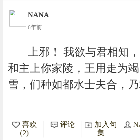
NANA
6年前
上邪！ 我欲与君相知
和主上你家陵，王用走为竭
雪，们种如都水士夫合，乃
喜欢
评论
加入句
N
(2)
集