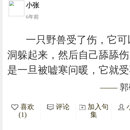
小张
6年前
一只野兽受了伤，它可
洞躲起来，然后自己舔舔伤
是一旦被嘘寒问暖，它就受
——
郭
喜欢
评论
加入句
(1)
集