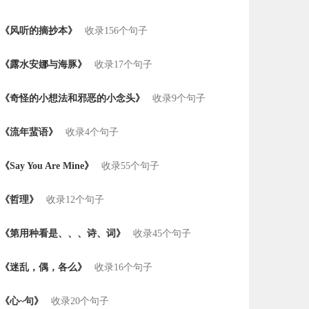
《风听的摘抄本》
收录156个句子
《露水安娜与海豚》
收录17个句子
《奇怪的小想法和邪恶的小念头》
收录9个句子
《流年蜚语》
收录4个句子
《Say You Are Mine》
收录55个句子
《哲理》
收录12个句子
《第用种看是、、、诗、词》
收录45个句子
《迷乱，偶，各么》
收录16个句子
《心~句》
收录20个句子