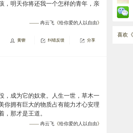
孩，明天你将还我一个怎样的青年，亲
——
冉云飞
《
给你爱的人以自由
》
喜欢《
黄锲
纠错反馈
分享
役，成为它的奴隶。人生一世，草木一
美你拥有巨大的物质占有能力才心安理
着，那才是王道。
——
冉云飞
《
给你爱的人以自由
》