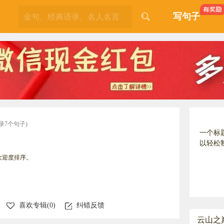
写句子
录7个句子)
一个标
以轻松
欢迎度排序。
喜欢专辑(
0
)
纠错反馈
云山之