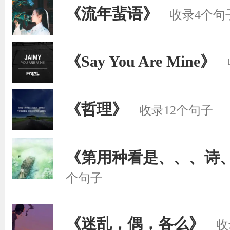
《流年蜚语》
收录4个句
《Say You Are Mine》
《哲理》
收录12个句子
《第用种看是、、、诗
个句子
《迷乱，偶，各么》
收