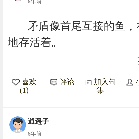
6年前
矛盾像首尾互接的鱼，
地存活着。
——
喜欢
评论
加入句
(1)
集
逍遥子
6年前