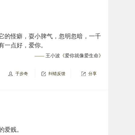
它的怪癖，耍小脾气，忽明忽暗，一千
有一点好，爱你。
——
王小波
《
爱你就像爱生命
》
于步奇
纠错反馈
分享
的爱贱。