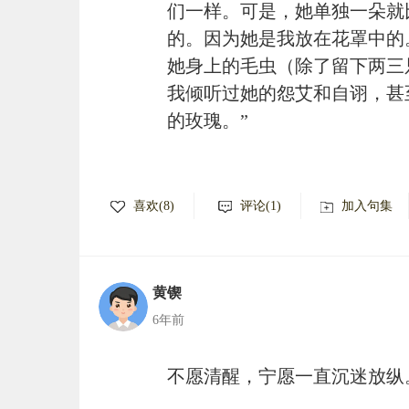
们一样。可是，她单独一朵就
的。因为她是我放在花罩中的
她身上的毛虫（除了留下两三
我倾听过她的怨艾和自诩，甚
的玫瑰。”
喜欢(8)
评论(1)
加入句集
黄锲
6年前
不愿清醒，宁愿一直沉迷放纵