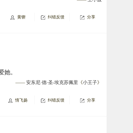
黄锲
纠错反馈
分享
爱她。
——
安东尼·德·圣-埃克苏佩里
《
小王子
》
情飞扬
纠错反馈
分享