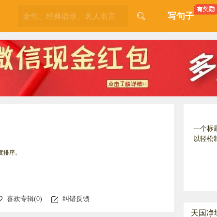
写句子
一个标
以轻松
度排序。
喜欢专辑(
0
)
纠错反馈
天国净