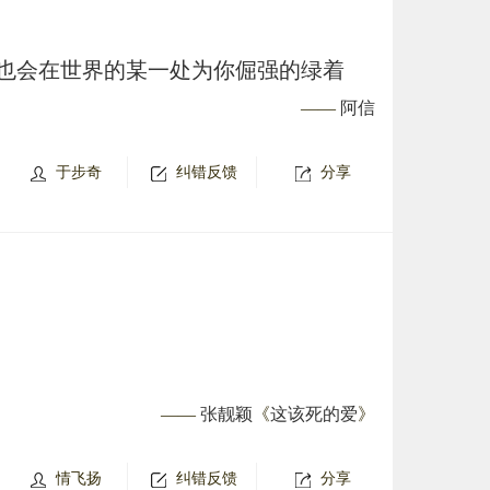
也会在世界的某一处为你倔强的绿着
——
阿信
于步奇
纠错反馈
分享
——
张靓颖
《
这该死的爱
》
情飞扬
纠错反馈
分享