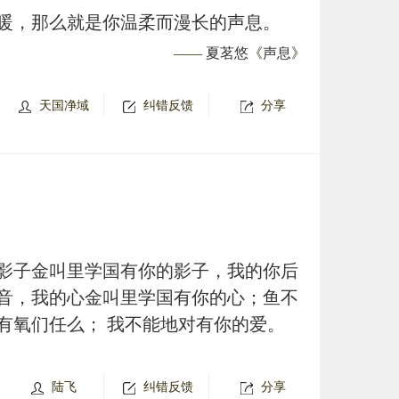
暖，那么就是你温柔而漫长的声息。
——
夏茗悠
《
声息
》
天国净域
纠错反馈
分享
影子金叫里学国有你的影子，我的你后
音，我的心金叫里学国有你的心；鱼不
有氧们任么； 我不能地对有你的爱。
陆飞
纠错反馈
分享