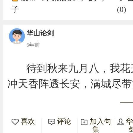
子
(
0
)
华山论剑
6年前
待到秋来九月八，我花
冲天香阵透长安，满城尽带
—
喜欢
评论
加入句
集