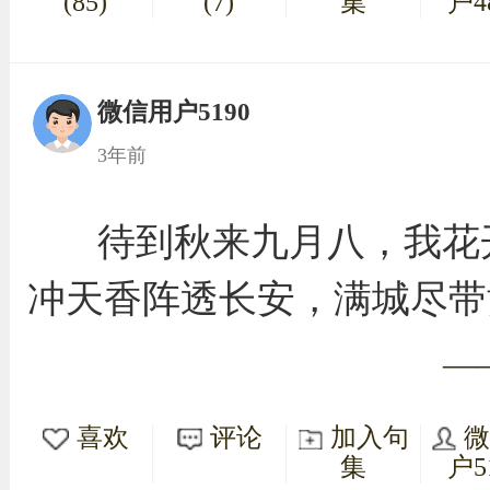
(85)
(7)
集
户4
微信用户5190
3年前
待到秋来九月八，我花
冲天香阵透长安，满城尽带
—
喜欢
评论
加入句
集
户5