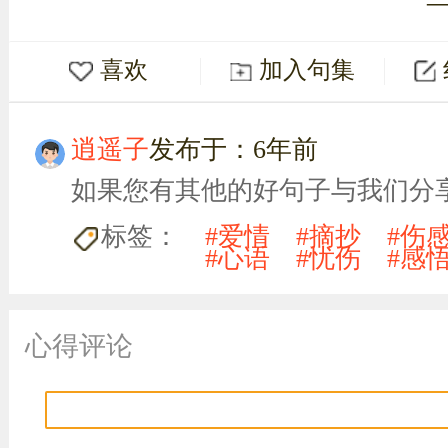
喜欢
加入句集
逍遥子
发布于：6年前
如果您有其他的好句子与我们分
标签：
#爱情
#摘抄
#伤
#心语
#忧伤
#感
心得评论