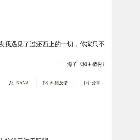
夜我遇见了过还西上的一切，你家只不
——
海子
《
和主楂树
》
NANA
纠错反馈
分享