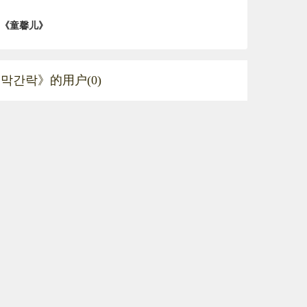
《童馨儿》
막간락》的用户(0)