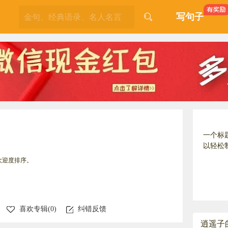
写句子
一个标
以轻松
欢迎度排序。
喜欢专辑(
0
)
纠错反馈
逍遥子