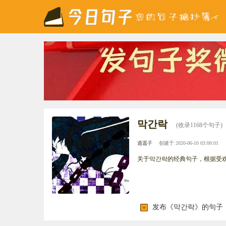
막간락
(收录1168个句子)
逍遥子
创建于 2020-06-10 03:00:01
关于막간락的经典句子，根据受
发布《막간락》的句子