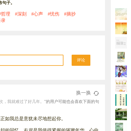
布句子。
#哲理
#深刻
#心声
#忧伤
#摘抄
语录
评论
换一换
次，我就难过了好几年。
”的用户可能也会喜欢下面的句
，正如我总是意犹未尽地想起你。
忘却的回忆，右岸是我值得紧握的璀璨年华，心中