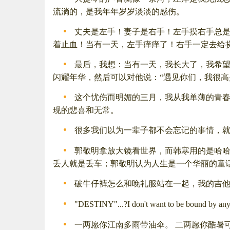
流淌的，是我年年岁岁淡淡的感伤。
丈夫是左手！妻子是右手！左手摸右手总是
着止血！当有一天，左手痒痒了！右手一定去给挠
最后，我想：当有一天，我长大了，我希望
闪耀年华，然后可以对他说：“遇见你们，我很高
这个忧伤而明媚的三月，我从我单薄的青
现的悲喜和无常。
很多我们以为一辈子都不会忘记的事情，
郭敬明拿放大镜看世界，而韩寒用的是哈
丢人就是丢车；郭敬明认为人生是一个华丽的童话
破牛仔裤怎么和晚礼服站在一起，我的吉
"DESTINY"...?I don't want to be b
一两愿你江南多雨带油伞。 二两愿你酷暑可