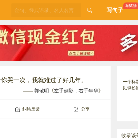
写句子
看你哭一次，我就难过了好几年。
一个标
以轻松
——
郭敬明
《
左手倒影，右手年华
》
纠错反馈
分享
收录该