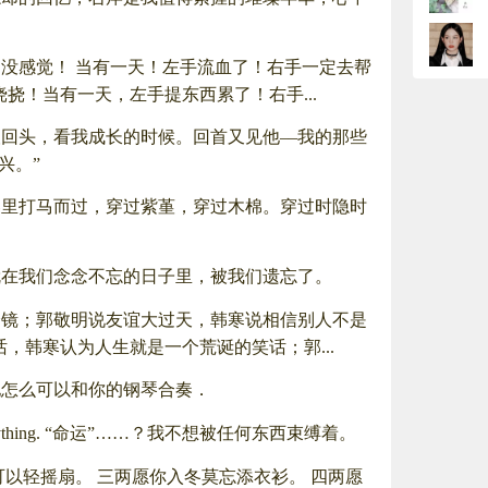
没感觉！ 当有一天！左手流血了！右手一定去帮
挠！当有一天，左手提东西累了！右手...
回头，看我成长的时候。回首又见他––我的那些
兴。”
春里打马而过，穿过紫堇，穿过木棉。穿过时隐时
就在我们念念不忘的日子里，被我们遗忘了。
哈镜；郭敬明说友谊大过天，韩寒说相信别人不是
，韩寒认为人生就是一个荒诞的笑话；郭...
他怎么可以和你的钢琴合奏．
ound by anything. “命运”……？我不想被任何东西束缚着。
以轻摇扇。 三两愿你入冬莫忘添衣衫。 四两愿