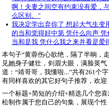
啊！夫妻之间空有约束没有爱，
么区别。"
我决定学出弃你了 想起大气生变
的当和觉得好中第 凭什么向声 
当和是我 凭什么我之来并看是爱得
本句子
“黄蓉伤心欲绝，隔了半晌，
见她身子健壮，剑眉大眼，满脸英气
道：“靖哥哥，我懂啦...”
共有261个
有同样喜欢的其它好句子推荐，欢迎
一个标题+简短的介绍+精选几个您
松制作属于您自己的句集，展现个性