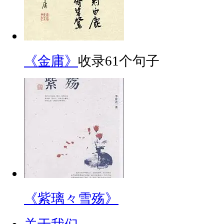
《金庸》
收录61个句子
《紫璃々雪殇》