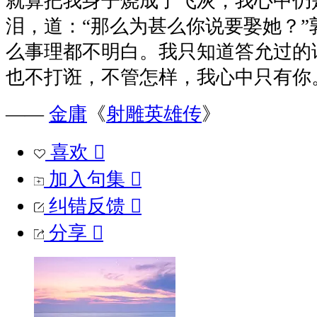
就算把我身子烧成了飞灰，我心中仍
泪，道：“那么为甚么你说要娶她？”
么事理都不明白。我只知道答允过的
也不打诳，不管怎样，我心中只有你
——
金庸
《
射雕英雄传
》
喜欢

加入句集

纠错反馈

分享
