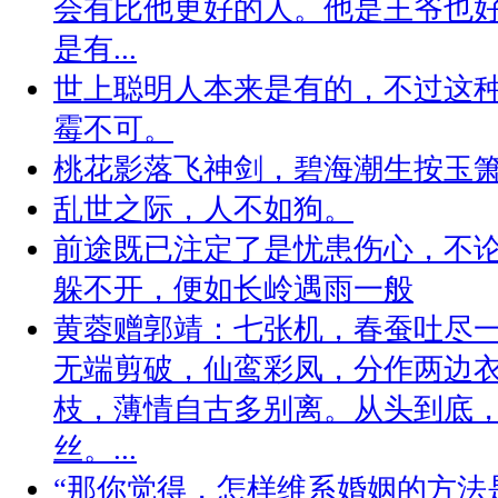
会有比他更好的人。他是王爷也
是有...
世上聪明人本来是有的，不过这
霉不可。
桃花影落飞神剑，碧海潮生按玉
乱世之际，人不如狗。
前途既已注定了是忧患伤心，不
躲不开，便如长岭遇雨一般
黄蓉赠郭靖：七张机，春蚕吐尽
无端剪破，仙鸾彩凤，分作两边衣
枝，薄情自古多别离。从头到底
丝。...
“那你觉得，怎样维系婚姻的方法是