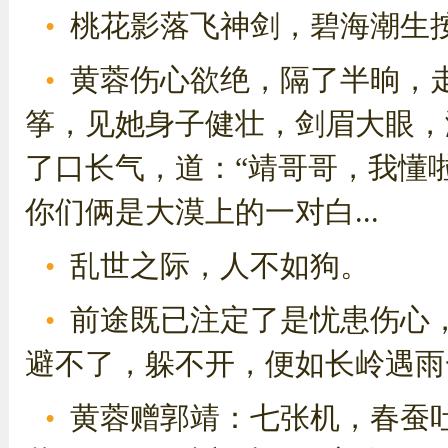
桃花影落飞神剑，碧海潮生
黄蓉伤心欲绝，隔了半晌，
筝，见她身子健壮，剑眉大眼，
了口长气，道：“靖哥哥，我懂
你们俩是大漠上的一对白...
乱世之际，人不如狗。
前途既已注定了是忧患伤心
避不了，躲不开，便如长岭遇雨
黄蓉赠郭靖：七张机，春蚕