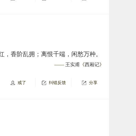
红，香阶乱拥；离恨千端，闲愁万种。
——
王实甫
《
西厢记
》
戒了
纠错反馈
分享