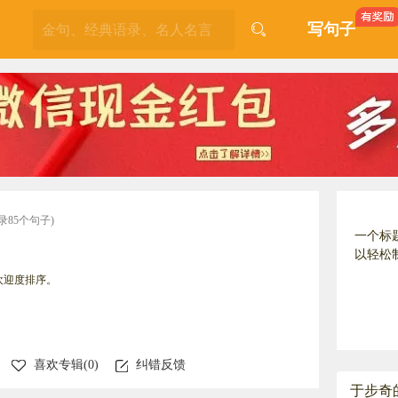
写句子
录85个句子)
一个标
以轻松
欢迎度排序。
喜欢专辑(
0
)
纠错反馈
于步奇