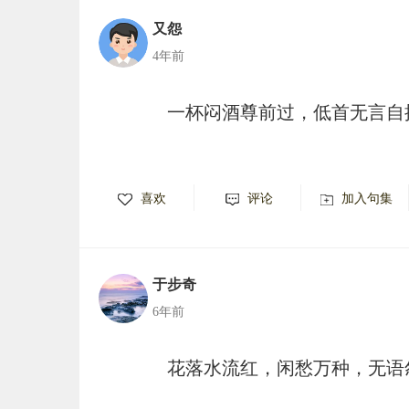
又怨
4年前
一杯闷酒尊前过，低首无言自
喜欢
评论
加入句集
于步奇
6年前
花落水流红，闲愁万种，无语