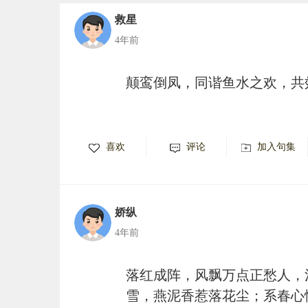
救星
4年前
颠鸾倒凤，同谐鱼水之欢，共
喜欢
评论
加入句集
娇纵
4年前
落红成阵，风飘万点正愁人，
雪，燕泥香惹落花尘；系春心