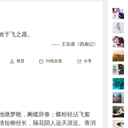
效于飞之愿。
——
王实甫
《
西厢记
》
救星
纠错反馈
分享
池塘梦晓，阑槛辞春；蝶粉轻沾飞絮
情短柳丝长，隔花阴人远天涯近。香消