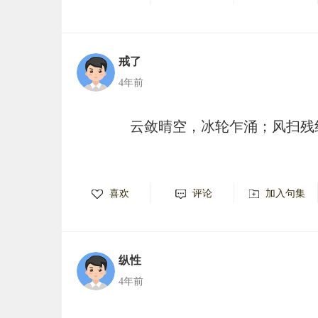
戒了
4年前
云敛晴空，冰轮乍涌；风扫残
喜欢
评论
加入句集
纵性
4年前