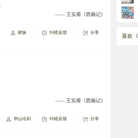
。
——
王实甫
《
西厢记
》
娇纵
纠错反馈
分享
喜欢《
——
王实甫
《
西厢记
》
华山论剑
纠错反馈
分享