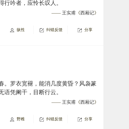
得行吟者，应怜长叹人。
——
王实甫
《
西厢记
》
纵性
纠错反馈
分享
春。罗衣宽褪，能消几度黄昏？风袅篆
无语凭阑干，目断行云。
——
王实甫
《
西厢记
》
野稚
纠错反馈
分享