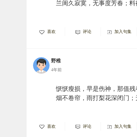
兰闺久寂寞，无事度芳春；料
喜欢
评论
加入句集
野稚
4年前
恹恹瘦损，早是伤神，那值残
烟不卷帘，雨打梨花深闭门；
喜欢
评论
加入句集