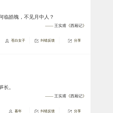
何临皓魄，不见月中人？
——
王实甫
《
西厢记
》
苍白女子
纠错反馈
分享
笋长。
——
王实甫
《
西厢记
》
暮年
纠错反馈
分享