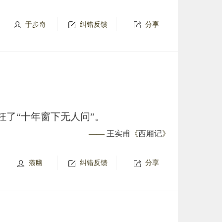
于步奇
纠错反馈
分享
枉了“十年窗下无人问”。
——
王实甫
《
西厢记
》
蒗幽
纠错反馈
分享