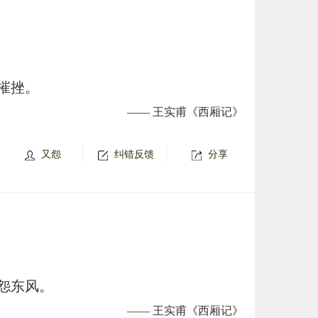
摧挫。
——
王实甫
《
西厢记
》
又怨
纠错反馈
分享
怨东风。
——
王实甫
《
西厢记
》