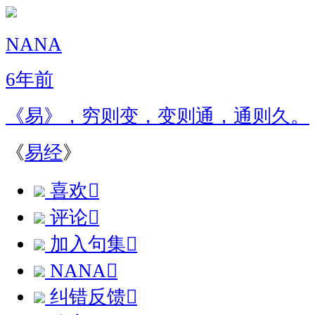
NANA
6年前
《易》，穷则变，变则通，通则久。
《
易经
》
喜欢

评论

加入句集

NANA

纠错反馈
