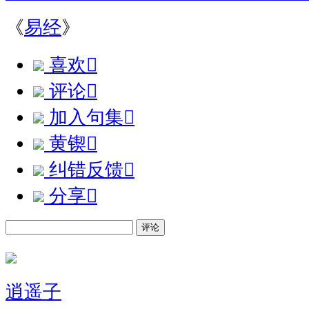
《
易经
》
喜欢

评论

加入句集

黄锲

纠错反馈

分享

评论
逍遥子