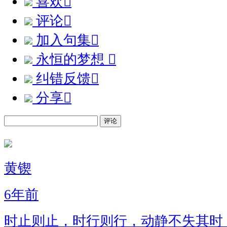
喜欢

评论

加入句集

永恒的梦想

纠错反馈

分享

评论
黄锲
6年前
时止则止，时行则行，动静不失其时