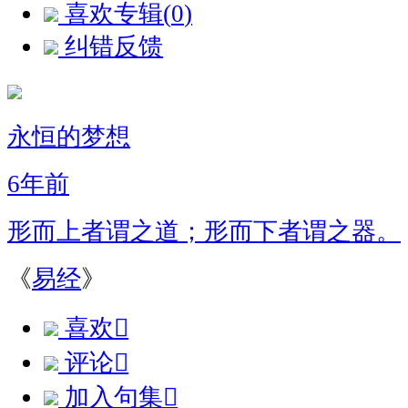
喜欢专辑(
0
)
纠错反馈
永恒的梦想
6年前
形而上者谓之道；形而下者谓之器。
《
易经
》
喜欢

评论

加入句集
