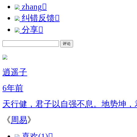
zhang

纠错反馈

分享

评论
逍遥子
6年前
天行健，君子以自强不息。地势坤，
《
周易
》
喜欢(1)
