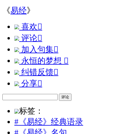
《
易经
》
喜欢

评论

加入句集

永恒的梦想

纠错反馈

分享

评论
标签：
#《易经》经典语录
#《易经》名句