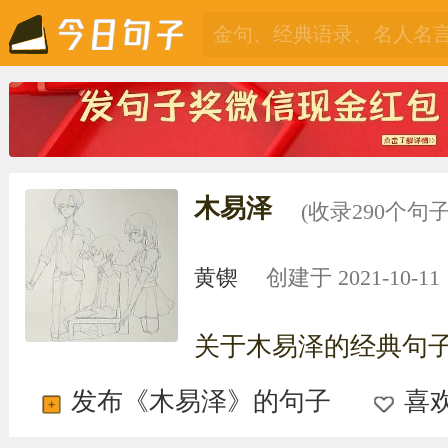
木易泽
(收录290个句子
黄锲
创建于 2021-10-11 1
关于木易泽的经典句
发布《木易泽》的句子
喜