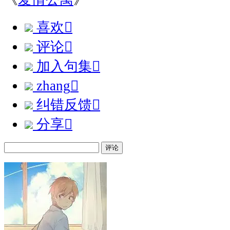
喜欢

评论

加入句集

zhang

纠错反馈

分享

评论