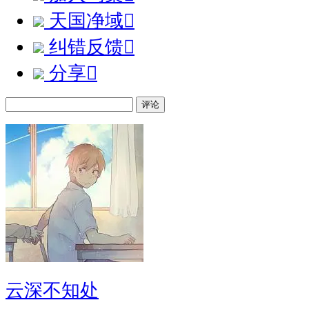
天国净域

纠错反馈

分享

评论
云深不知处