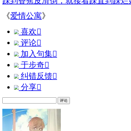
踩到香蕉皮滑倒，就接着踩直到踩烂
《
爱情公寓
》
喜欢

评论

加入句集

于步奇

纠错反馈

分享

评论