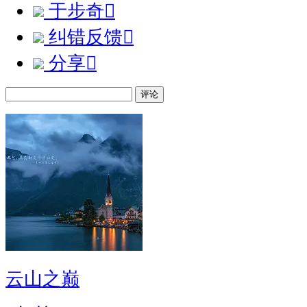
于步奇

纠错反馈

分享

评论
云山之巅