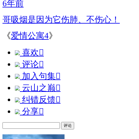
6年前
哥吸烟是因为它伤肺、不伤心！
《
爱情公寓4
》
喜欢

评论

加入句集

云山之巅

纠错反馈

分享

评论