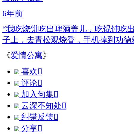
6年前
“我吃烧饼吃出啤酒盖儿，吃馄饨吃
子上，去青松观烧香，手机掉到功德
《
爱情公寓
》
喜欢

评论

加入句集

云深不知处

纠错反馈

分享
