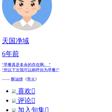
天国净域
6年前
“早餐真是多余的存在啊。 ”
“所以下次我可以称呼你为早餐?”
——
酥油饼
《
帝火
》
喜欢

评论

加入句集
