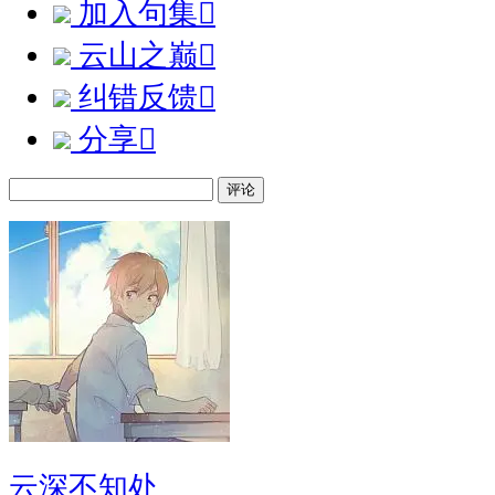
加入句集

云山之巅

纠错反馈

分享

评论
云深不知处