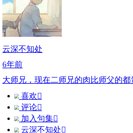
云深不知处
6年前
大师兄，现在二师兄的肉比师父的都
喜欢

评论

加入句集

云深不知处
