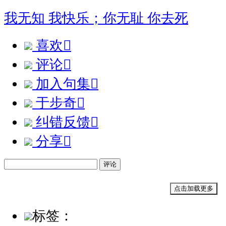
我无知 我快乐；你无耻 你去死
喜欢

评论

加入句集

于步奇

纠错反馈

分享

评论
点击加载更多
标签：