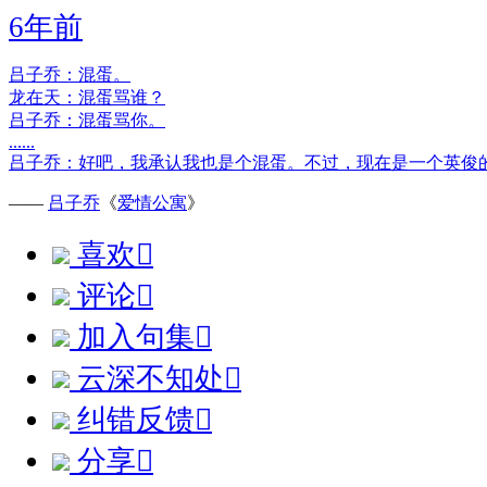
6年前
吕子乔：混蛋。
龙在天：混蛋骂谁？
吕子乔：混蛋骂你。
......
吕子乔：好吧，我承认我也是个混蛋。不过，现在是一个英俊
——
吕子乔
《
爱情公寓
》
喜欢

评论

加入句集

云深不知处

纠错反馈

分享
