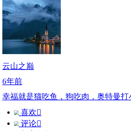
云山之巅
6年前
幸福就是猫吃鱼，狗吃肉，奥特曼打
喜欢

评论
