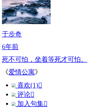
于步奇
6年前
死不可怕，坐着等死才可怕。
《
爱情公寓
》
喜欢(1)

评论

加入句集
