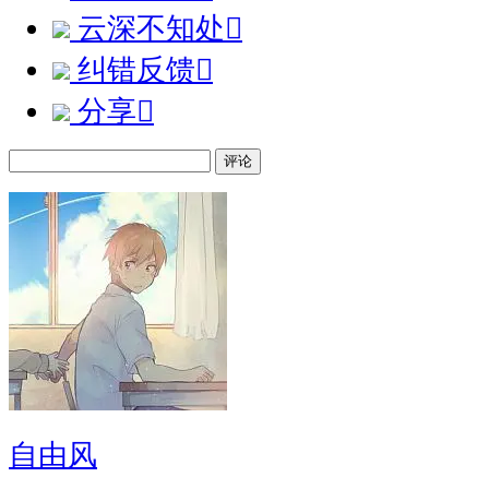
云深不知处

纠错反馈

分享

评论
自由风