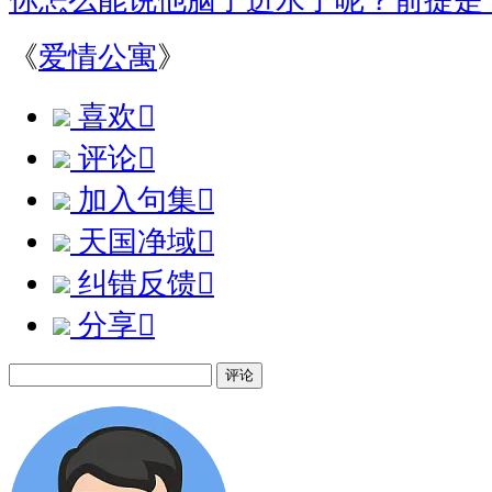
你怎么能说他脑子进水了呢？前提是
《
爱情公寓
》
喜欢

评论

加入句集

天国净域

纠错反馈

分享

评论