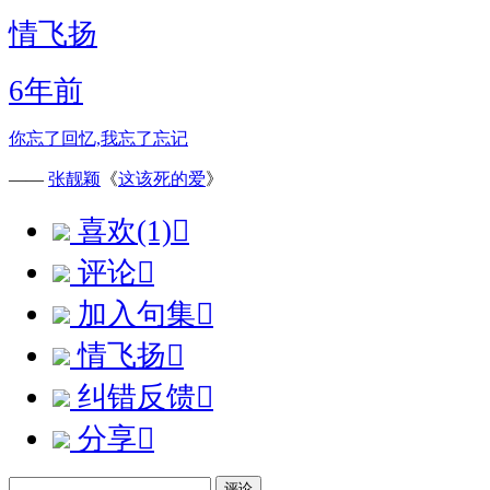
情飞扬
6年前
你忘了回忆,我忘了忘记
——
张靓颖
《
这该死的爱
》
喜欢(1)

评论

加入句集

情飞扬

纠错反馈

分享

评论