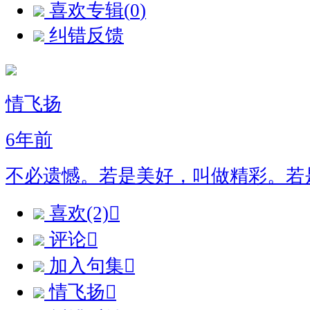
喜欢专辑(
0
)
纠错反馈
情飞扬
6年前
不必遗憾。若是美好，叫做精彩。若
喜欢(2)

评论

加入句集

情飞扬
