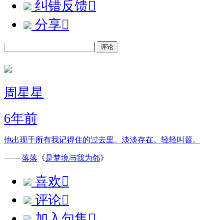
纠错反馈

分享

评论
周星星
6年前
他出现于所有我记得住的过去里。淡淡存在。轻轻叫嚣。
——
落落
《
是梦境与我为邻
》
喜欢

评论

加入句集
