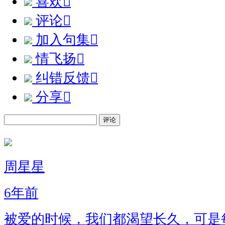
喜欢

评论

加入句集

情飞扬

纠错反馈

分享

评论
周星星
6年前
被爱的时候，我们都渴望长久，可是