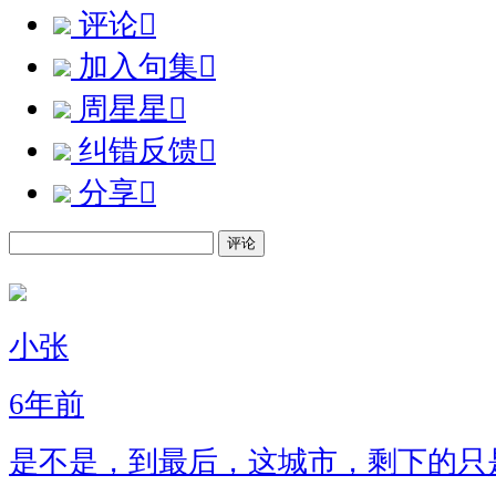
评论

加入句集

周星星

纠错反馈

分享

评论
小张
6年前
是不是，到最后，这城市，剩下的只