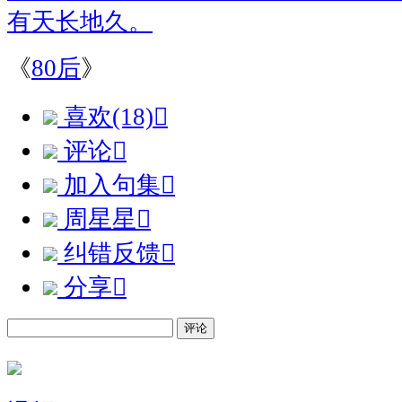
有天长地久。
《
80后
》
喜欢(18)

评论

加入句集

周星星

纠错反馈

分享

评论