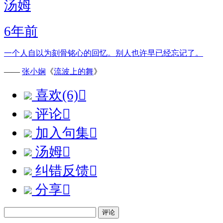
汤姆
6年前
一个人自以为刻骨铭心的回忆。别人也许早已经忘记了。
——
张小娴
《
流波上的舞
》
喜欢(6)

评论

加入句集

汤姆

纠错反馈

分享

评论