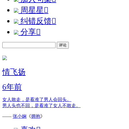
周星星

纠错反馈

分享

评论
情飞扬
6年前
女人敢走，是看准了男人会回头。
男人头也不回，是看准了女人不敢走。
——
张小娴
《
拥抱
》