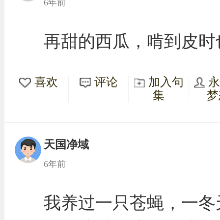
6年前
再甜的西瓜，啃到皮时
喜欢
评论
加入句
集
梦
天国净域
6年前
我养过一只苍蝇，一冬