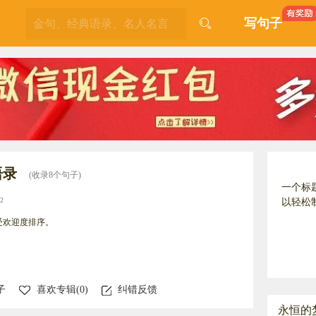
写句子
语录
(收录8个句子)
一个标
2
以轻松
受欢迎度排序。
子
喜欢专辑(
0
)
纠错反馈
永恒的