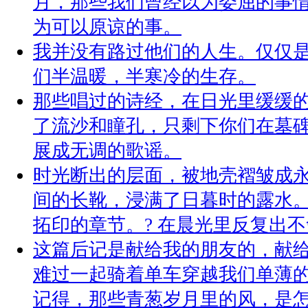
月，那些我们曾经以为委屈的事
为可以原谅的事。
我并没有路过他们的人生。仅仅
们半温暖，半寒冷的生存。
那些唱过的诗经，在日光里缓缓
了流沙和瞳孔，只剩下你们在墓
展成无调的歌谣。
时光断出的层面，被地壳褶皱成永
间的长靴，浸满了日暮时的露水。
拓印的章节。? 在晨光里反复出不舍
这篇后记是献给我的朋友的，献
难过一起骑着单车穿越我们单薄
记得，那些青葱岁月里的风，是