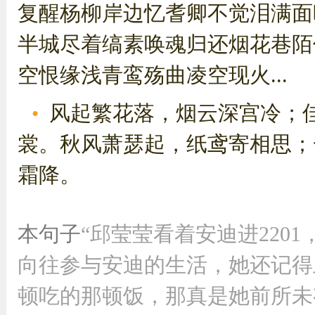
复醒杨柳岸边忆耆卿不觉泪满面
半城尽着缟素唤魂归还烟花巷陌
空恨缘浅青鸾殇曲凌空现火...
风起繁花落，烟云深宫冷；
裳。秋风萧瑟起，纸鸢寄相思；
霜降。
本句子
“邱莹莹看着安迪进220
向往参与安迪的生活，她还记得
顿吃的那顿饭，那真是她前所未有.