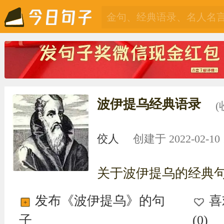
波伊提乌经典语录
(
佼人
创建于 2022-02-10 1
关于波伊提乌的经典
发布《波伊提乌》的句
喜
子
(
0
)