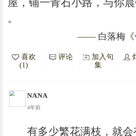
屋，铺一青石小路，与你晨
。
——
白落梅
《
喜欢
评论
加入句
(1)
集
NANA
4年前
有多少繁花满枝，就会