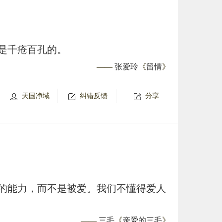
是千疮百孔的。
——
张爱玲
《
留情
》
天国净域
纠错反馈
分享
的能力，而不是被爱。我们不懂得爱人
——
三毛
《
亲爱的三毛
》