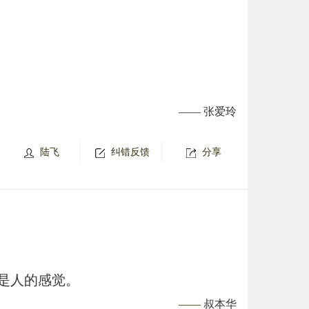
——
张爱玲
陆飞
纠错反馈
分享
是人的感觉。
——
叔本华