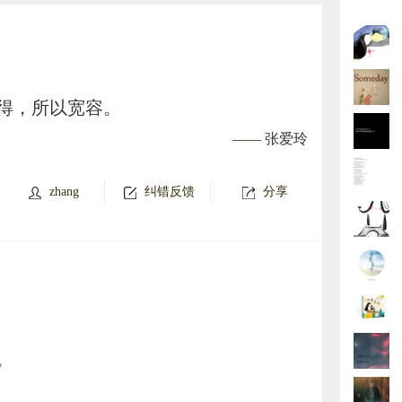
得，所以宽容。
——
张爱玲
zhang
纠错反馈
分享
。