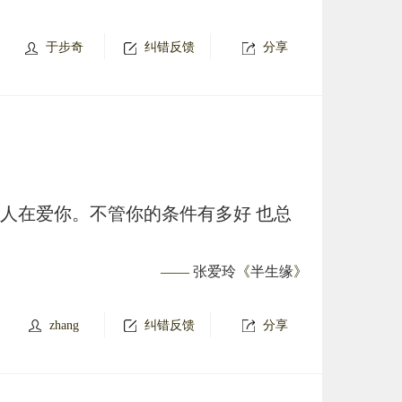
于步奇
纠错反馈
分享
个人在爱你。不管你的条件有多好 也总
——
张爱玲
《
半生缘
》
zhang
纠错反馈
分享