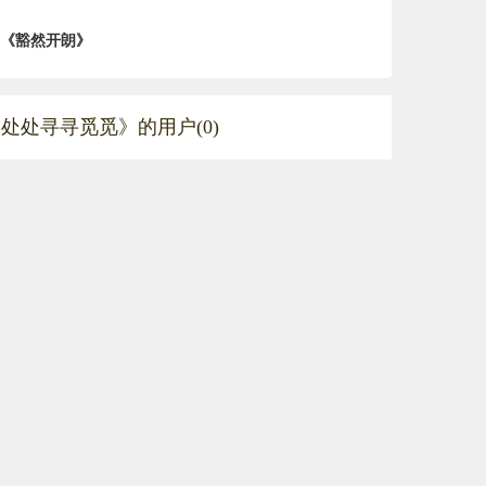
《豁然开朗》
处处寻寻觅觅》的用户(0)