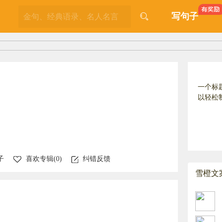
写句子
一个标
以轻松
子
喜欢专辑(
0
)
纠错反馈
雪橙文