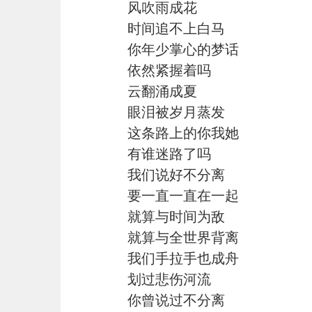
风吹雨成花
时间追不上白马
你年少掌心的梦话
依然紧握着吗
云翻涌成夏
眼泪被岁月蒸发
这条路上的你我她
有谁迷路了吗
我们说好不分离
要一直一直在一起
就算与时间为敌
就算与全世界背离
我们手拉手也成舟
划过悲伤河流
你曾说过不分离