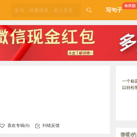
写句子
一个标
以轻松
喜欢专辑(
0
)
纠错反馈
微暖i