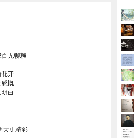
我百无聊赖
着花开
会感慨
意明白
 明天更精彩