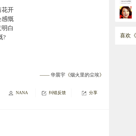
着花开
会感慨
意明白
喜欢《
慨?
——
华晨宇
《
烟火里的尘埃
》
NANA
纠错反馈
分享