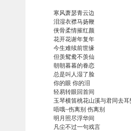
寒风萧瑟青云边
泪湿衣襟马扬鞭
侠骨柔情摧红颜
花开花谢年复年
今生难续前世缘
但羡鸳鸯不羡仙
朝朝暮暮的眷恋
总是叫人湿了脸
你的眼 你的泪
轻易转眼回首间
玉琴横笛桃花山溪与君同去耳
唔哦~伤离别 伤离别
明月照尽浮华间
凡尘不过一句戏言