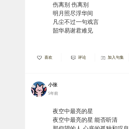
伤离别 伤离别
明月照尽浮华间
凡尘不过一句戏言
韶华易谢君难见
喜欢
评论
加入句集
小张
5年前
夜空中最亮的星
夜空中最亮的星 能否听清
那仰望的人 心底的孤独和叹息