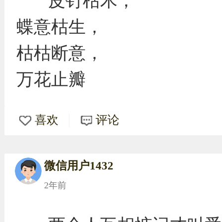
皮钉枯木，
蝶意枯生，
枯枯断意，
万花止瓣
喜欢
评论
微信用户1432
2年前