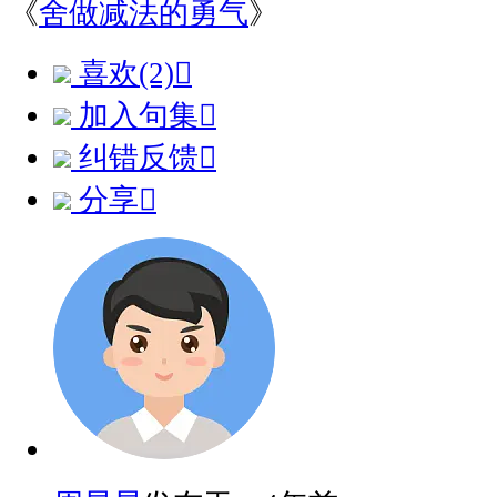
《
舍做减法的勇气
》
喜欢(2)

加入句集

纠错反馈

分享
