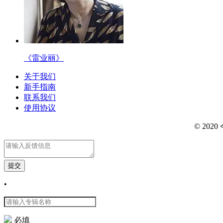
《雷业丽》
关于我们
新手指南
联系我们
使用协议
豫ICP备20000081号-2
豫公网安备41030202000305
©
202
提交
•
必填