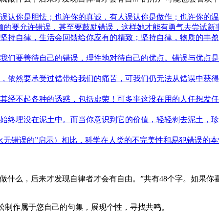
误认你是胆怯；也许你的真诚，有人误认你是做作；也许你的温柔
的要允许错误，甚至要鼓励错误，这样她才能有勇气去尝试新事物
坚持自律，生活会回馈给你应有的精致；坚持自律，物质的丰盈
我们要善待自己的错误，理性地对待自己的优点。错误与优点是
，依然要承受过错带给我们的痛苦，可我们仍无法从错误中获得
其经不起各种的诱惑，包括虚荣！可多事这没在用的人任想发任
始终埋没在泥土中。而当你意识到它的价值，轻轻剥去泥土，珍
无错误的”启示）相比，科学在人类的不完美性和易犯错误的本性
做什么，后来才发现自律者才会有自由。”
共有48个字。如果
轻松制作属于您自己的句集，展现个性，寻找共鸣。