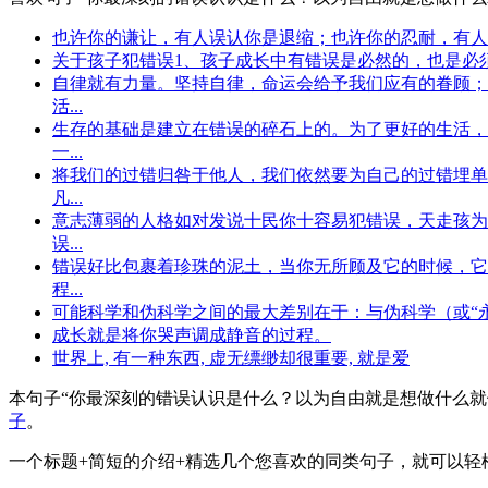
也许你的谦让，有人误认你是退缩；也许你的忍耐，有人
关于孩子犯错误1、孩子成长中有错误是必然的，也是必须
自律就有力量。坚持自律，命运会给予我们应有的眷顾；
活...
生存的基础是建立在错误的碎石上的。为了更好的生活，
一...
将我们的过错归咎于他人，我们依然要为自己的过错埋单
凡...
意志薄弱的人格如对发说十民你十容易犯错误，天走孩为
误...
错误好比包裹着珍珠的泥土，当你无所顾及它的时候，它
程...
可能科学和伪科学之间的最大差别在于：与伪科学（或“永
成长就是将你哭声调成静音的过程。
世界上, 有一种东西, 虚无缥缈却很重要, 就是爱
本句子
“你最深刻的错误认识是什么？以为自由就是想做什么就
子
。
一个标题+简短的介绍+精选几个您喜欢的同类句子，就可以