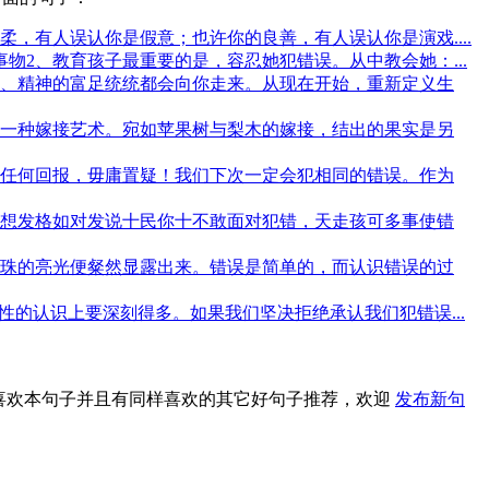
，有人误认你是假意；也许你的良善，有人误认你是演戏....
2、教育孩子最重要的是，容忍她犯错误。从中教会她：...
、精神的富足统统都会向你走来。从现在开始，重新定义生
一种嫁接艺术。宛如苹果树与梨木的嫁接，结出的果实是另
任何回报，毋庸置疑！我们下次一定会犯相同的错误。作为
想发格如对发说十民你十不敢面对犯错，天走孩可多事使错
珠的亮光便粲然显露出来。错误是简单的，而认识错误的过
的认识上要深刻得多。如果我们坚决拒绝承认我们犯错误...
你喜欢本句子并且有同样喜欢的其它好句子推荐，欢迎
发布新句