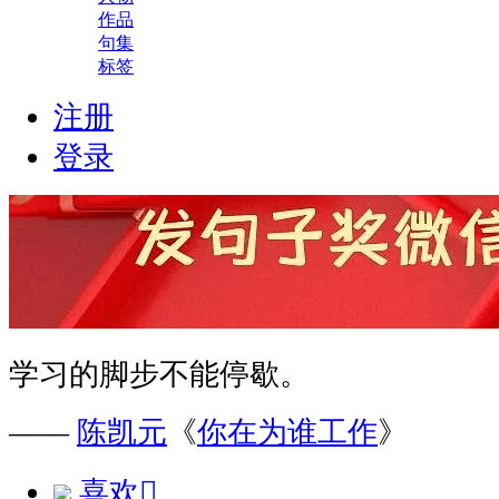
作品
句集
标签
注册
登录
学习的脚步不能停歇。
——
陈凯元
《
你在为谁工作
》
喜欢
