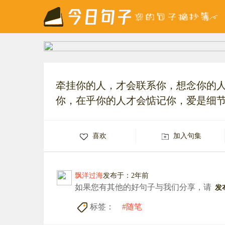
牵挂你的人，才会联系你，想念你的
你，在乎你的人才会惦记你，爱是细
喜欢
加入句集
飘洋过海
发布于：2年前
如果您有其他的好句子与我们分享，请
发
标签：
#随笔