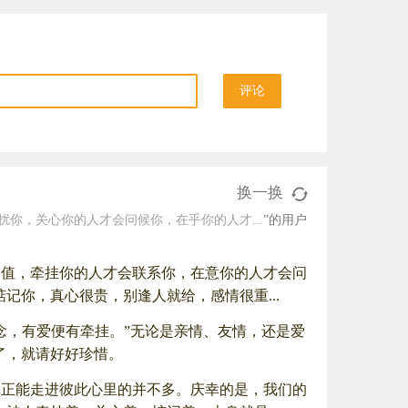
评论
换一换
你，关心你的人才会问候你，在乎你的人才...
”的用户
不值，牵挂你的人才会联系你，在意你的人才会问
记你，真心很贵，别逢人就给，感情很重...
念，有爱便有牵挂。”无论是亲情、友情，还是爱
了，就请好好珍惜。
真正能走进彼此心里的并不多。庆幸的是，我们的