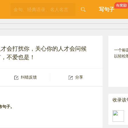
写句子
人才会打扰你，关心你的人才会问候
一个标
节，不爱也是！
以轻松
纠错反馈
分享
收录该
布句子。