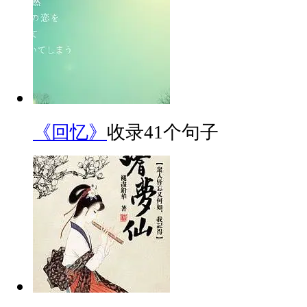
《回忆》
收录41个句子