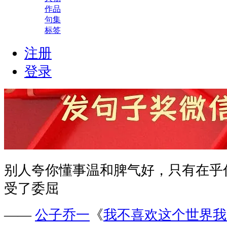
作品
句集
标签
注册
登录
别人夸你懂事温和脾气好，只有在乎
受了委屈
——
公子乔一
《
我不喜欢这个世界我