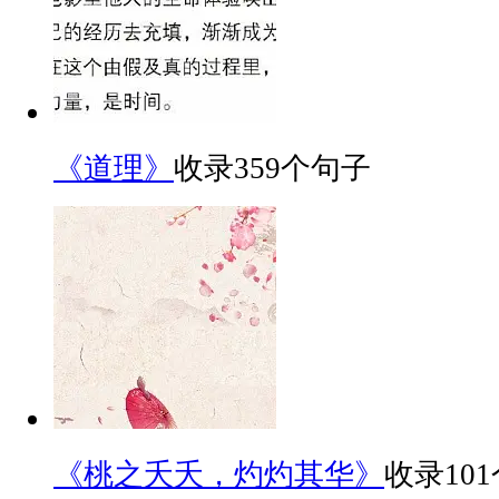
《道理》
收录359个句子
《桃之夭夭，灼灼其华》
收录10