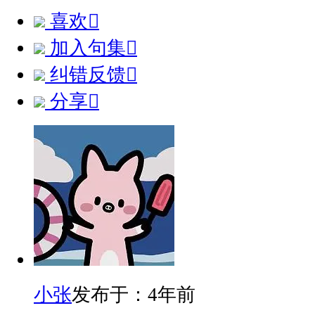
喜欢

加入句集

纠错反馈

分享

小张
发布于：4年前