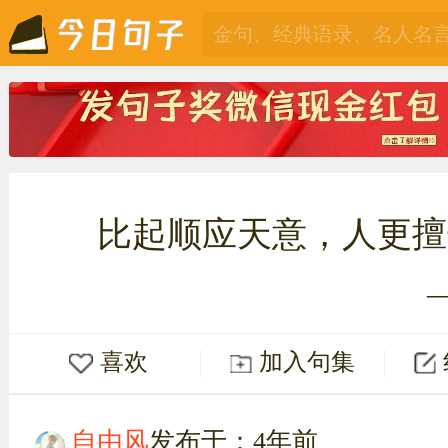
比起顺应天意，人更擅
喜欢
加入句集
自由风
发布于：4年前