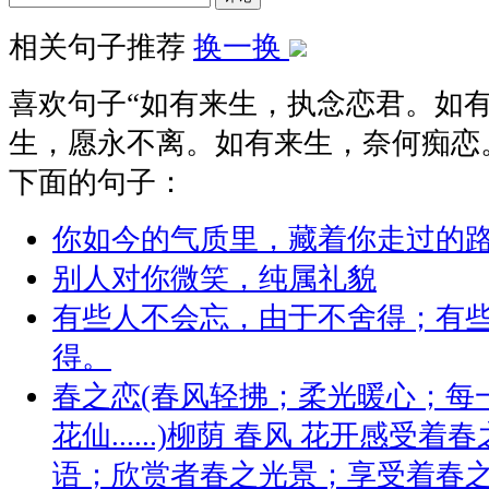
相关句子推荐
换一换
喜欢句子“
如有来生，执念恋君。如
生，愿永不离。如有来生，奈何痴恋。.
下面的句子：
你如今的气质里，藏着你走过的
别人对你微笑，纯属礼貌
有些人不会忘，由于不舍得；有
得。
春之恋(春风轻拂；柔光暖心；每
花仙......)柳荫 春风 花开感
语；欣赏者春之光景；享受着春之给