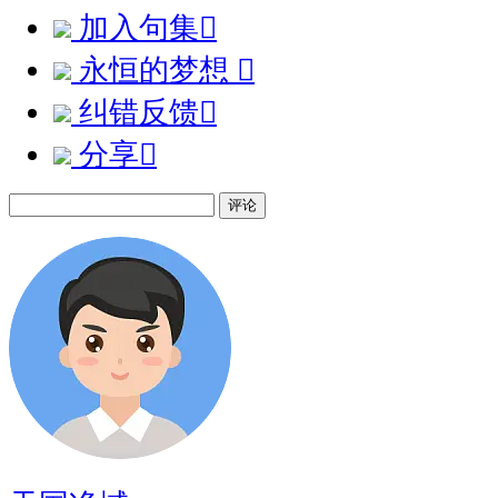
加入句集

永恒的梦想

纠错反馈

分享

评论