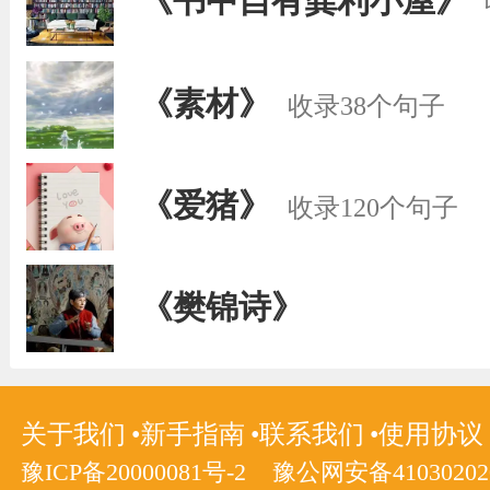
《书中自有龚利小屋》
《素材》
收录38个句子
《爱猪》
收录120个句子
《樊锦诗》
关于我们
新手指南
联系我们
使用协议
豫ICP备20000081号-2
豫公网安备410302020