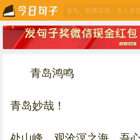
青岛鸿鸣
青岛妙哉！
处山峰，观沧溟之海，吾